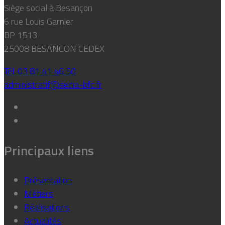
Siège social à Besançon
6 rue Louis Garnier
BP 1513
25008 BESANCON CEDEX
Tél. 03 81 41 46 50
administratif@sedia-bfc.fr
Principaux liens
Présentation
Métiers
Réalisations
Actualités