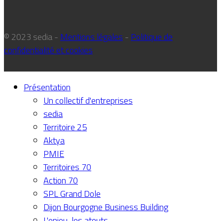
© 2023 sedia -
Mentions légales
-
Politique de
confidentialité et cookies
Présentation
Un collectif d'entreprises
sedia
Territoire 25
Aktya
PMIE
Territoires 70
Action 70
SPL Grand Dole
Dijon Bourgogne Business Building
L'enjeu, les atouts