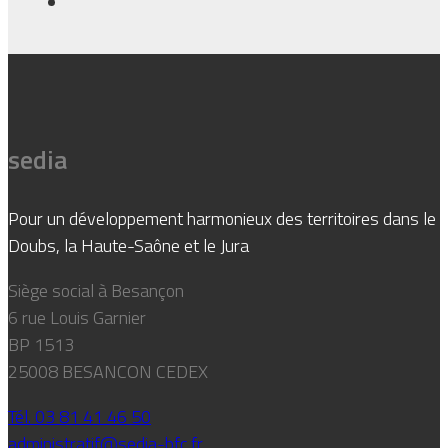
sedia
Pour un développement harmonieux des territoires dans le
Doubs, la Haute-Saône et le Jura
Siège social à Besançon
6 rue Louis Garnier
BP 1513
25008 BESANCON CEDEX
Tél. 03 81 41 46 50
administratif@sedia-bfc.fr