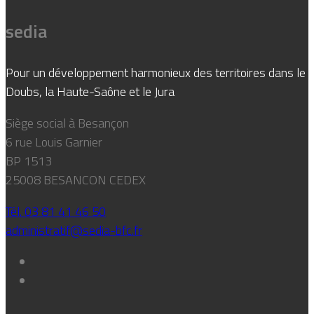
sedia
Pour un développement harmonieux des territoires dans le
Doubs, la Haute-Saône et le Jura
Siège social à Besançon
6 rue Louis Garnier
BP 1513
25008 BESANCON CEDEX
Tél. 03 81 41 46 50
administratif@sedia-bfc.fr